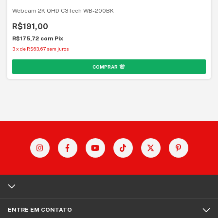
Webcam 2K QHD C3Tech WB-200BK
R$191,00
R$175,72
com
Pix
3
x
de
R$63,67
sem juros
ENTRE EM CONTATO