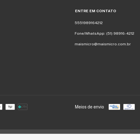
ENTRE EM CONTATO
5551989164212
Fone/WhatsApp: (51) 98916-4212
maismicro@maismicro.com.br
Meios de envio
. Todos os direitos reservados.