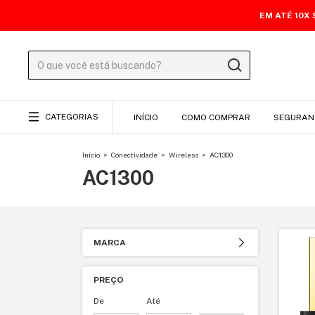
EM ATÉ 10X
CATEGORIAS
INÍCIO
COMO COMPRAR
SEGURAN
Início
>
Conectividade
>
Wireless
>
AC1300
AC1300
MARCA
PREÇO
De
Até