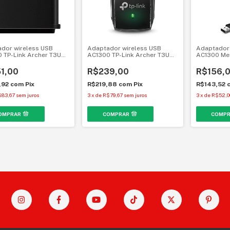
dor wireless USB
Adaptador wireless USB
Adaptador 
 TP-Link Archer T3U
AC1300 TP-Link Archer T3U
AC1300 Me
Mini
1,00
R$239,00
R$156,
,92
com
Pix
R$219,88
com
Pix
R$143,52
$83,67
sem juros
3
x
de
R$79,67
sem juros
3
x
de
R$52,0