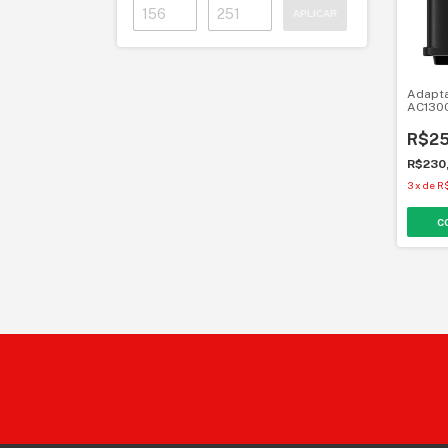
APLICAR
Adapta
AC1300
Nano
R$25
R$230
3
x
de
R