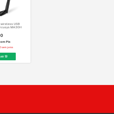
wireless USB
rcusys MA30H
00
com
Pix
0
sem juros