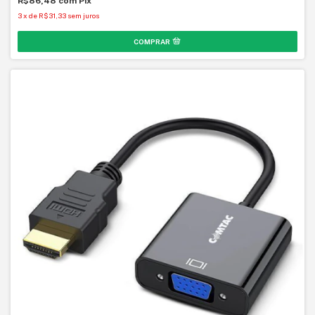
R$86,48
com
Pix
3
x
de
R$31,33
sem juros