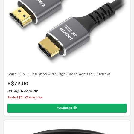
Cabo HDMI 2.1 48Gbps Ultra High Speed Comtac (22129400)
R$72,00
R$66,24
com
Pix
3
x
de
R$24,00
sem juros