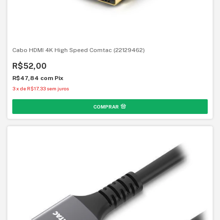
Cabo HDMI 4K High Speed Comtac (22129462)
R$52,00
R$47,84
com
Pix
3
x
de
R$17,33
sem juros