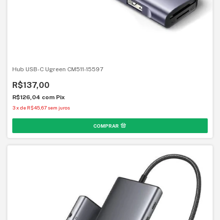
Hub USB-C Ugreen CM511-15597
R$137,00
R$126,04
com
Pix
3
x
de
R$45,67
sem juros