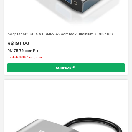
Adaptador USB-C x HDMI/VGA Comtac Aluminium (20119453)
R$191,00
R$175,72
com
Pix
3
x
de
R$63,67
sem juros