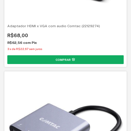
Adaptador HDMI x VGA com audio Comtac (22129274)
R$68,00
R$62,56
com
Pix
3
x
de
R$22,67
sem juros