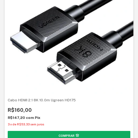
Cabo HDMI 2.1 8K 10.0m Ugreen HD175
R$160,00
R$147,20
com
Pix
3
x
de
R$53,33
sem juros