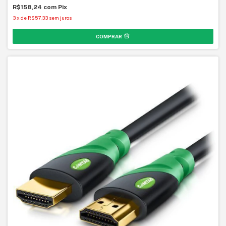
R$158,24
com
Pix
3
x
de
R$57,33
sem juros