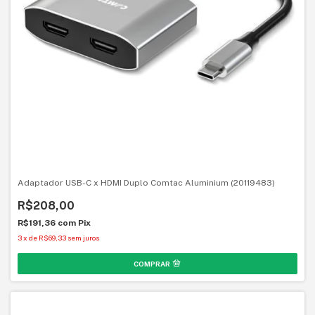
Adaptador USB-C x HDMI Duplo Comtac Aluminium (20119483)
R$208,00
R$191,36
com
Pix
3
x
de
R$69,33
sem juros