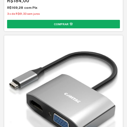
R$184,00
R$169,28
com
Pix
3
x
de
R$61,33
sem juros