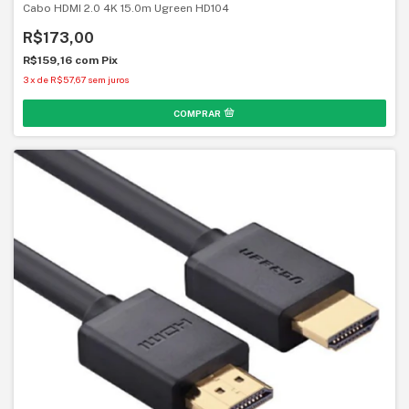
Cabo HDMI 2.0 4K 15.0m Ugreen HD104
R$173,00
R$159,16
com
Pix
3
x
de
R$57,67
sem juros