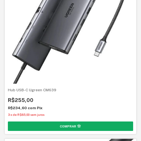
Hub USB-C Ugreen CM639
R$255,00
R$234,60
com
Pix
3
x
de
R$85,00
sem juros