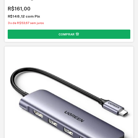
R$161,00
R$148,12
com
Pix
3
x
de
R$53,67
sem juros