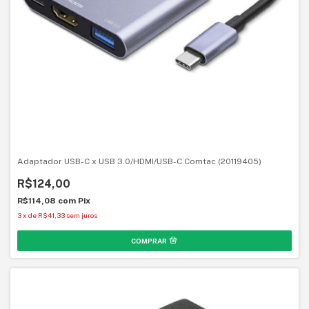
Adaptador USB-C x USB 3.0/HDMI/USB-C Comtac (20119405)
R$124,00
R$114,08
com
Pix
3
x
de
R$41,33
sem juros