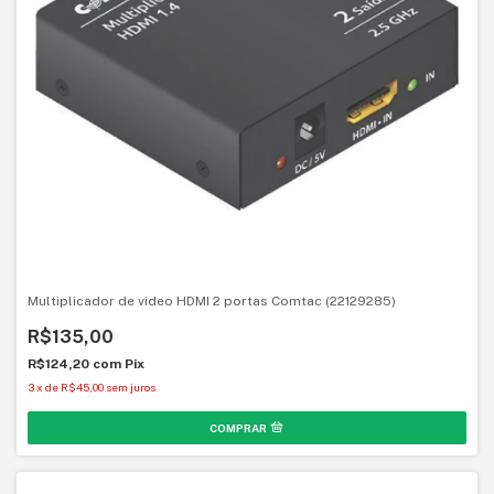
Multiplicador de video HDMI 2 portas Comtac (22129285)
R$135,00
R$124,20
com
Pix
3
x
de
R$45,00
sem juros