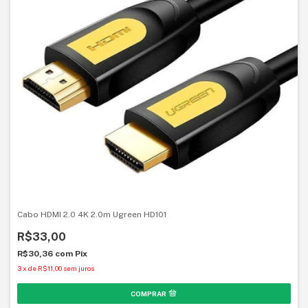
Cabo HDMI 2.0 4K 2.0m Ugreen HD101
R$33,00
R$30,36
com
Pix
3
x
de
R$11,00
sem juros