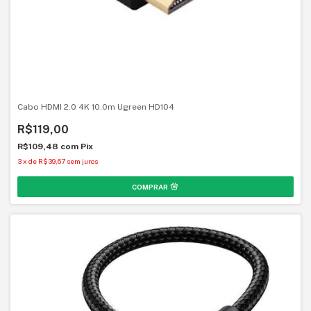
Cabo HDMI 2.0 4K 10.0m Ugreen HD104
R$119,00
R$109,48
com
Pix
3
x
de
R$39,67
sem juros