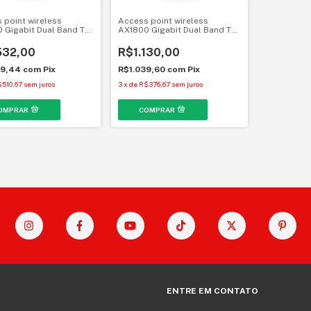
 point wireless
Access point wireless
 Gigabit Dual Band TP-
AX1800 Gigabit Dual Band TP-
mada EAP610-Outdoor
Link Omada EAP610 Wi-Fi 6
532,00
R$1.130,00
09,44
com
Pix
R$1.039,60
com
Pix
510,67
sem juros
3
x
de
R$376,67
sem juros
ENTRE EM CONTATO