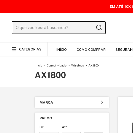
EM ATÉ 10X
CATEGORIAS
INÍCIO
COMO COMPRAR
SEGURAN
Início
>
Conectividade
>
Wireless
>
AX1800
AX1800
MARCA
PREÇO
De
Até