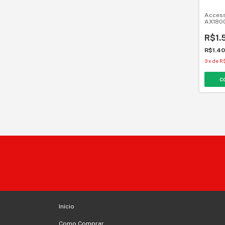
Access
AX1800
Link O
Wi-Fi 6
R$1.
R$1.4
3
x
de
R$
Início
Como Comprar