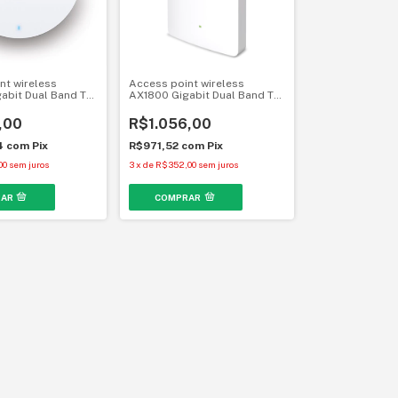
nt wireless
Access point wireless
abit Dual Band TP-
AX1800 Gigabit Dual Band TP-
 EAP620 HD Wi-Fi
Link Omada EAP615-Wall Wi-
Fi 6
,00
R$1.056,00
4
com
Pix
R$971,52
com
Pix
00
sem juros
3
x
de
R$352,00
sem juros