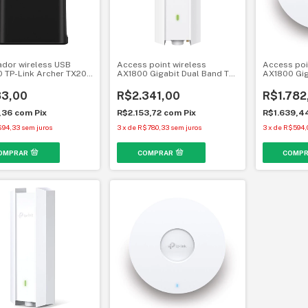
dor wireless USB
Access point wireless
Access poi
 TP-Link Archer TX20U
AX1800 Gigabit Dual Band TP-
AX1800 Gig
Link Omada EAP623 Outdoor
Link Omada
HD Wi-Fi 6
6
3,00
R$2.341,00
R$1.782
,36
com
Pix
R$2.153,72
com
Pix
R$1.639,4
$94,33
sem juros
3
x
de
R$780,33
sem juros
3
x
de
R$594,