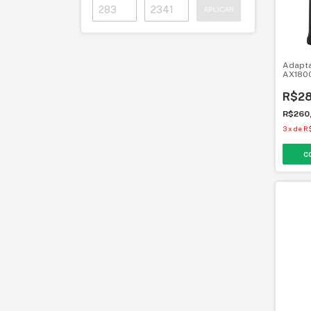
APLICAR
Adapta
AX1800
Nano
R$28
R$260
3
x
de
R