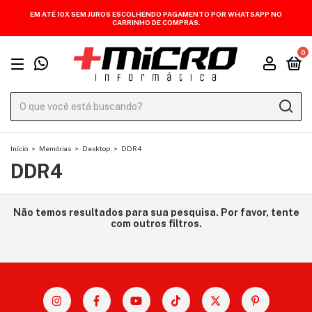
EM ATÉ 10X SEM JUROS ESCOLHENDO PAGAMENTO POR WHATSAPP NO
CARRINHO DE COMPRAS.
0
Início
>
Memórias
>
Desktop
>
DDR4
DDR4
Não temos resultados para sua pesquisa. Por favor, tente
com outros filtros.