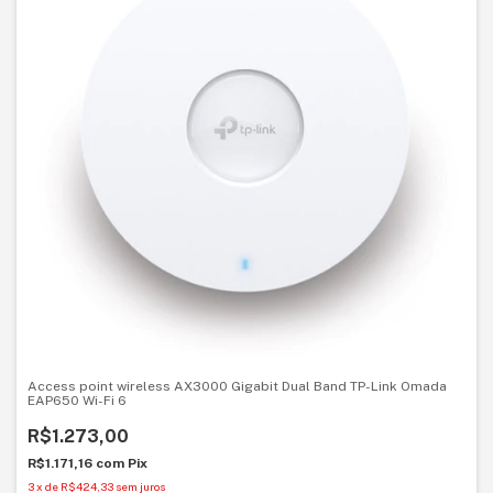
Access point wireless AX3000 Gigabit Dual Band TP-Link Omada
EAP650 Wi-Fi 6
R$1.273,00
R$1.171,16
com
Pix
3
x
de
R$424,33
sem juros