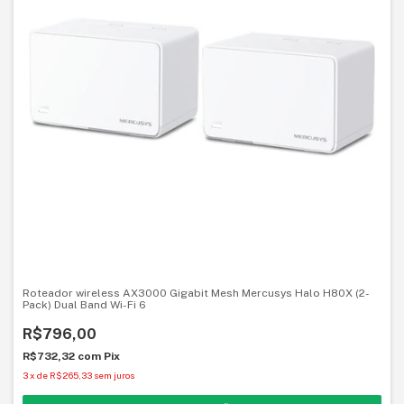
Roteador wireless AX3000 Gigabit Mesh Mercusys Halo H80X (2-
Pack) Dual Band Wi-Fi 6
R$796,00
R$732,32
com
Pix
3
x
de
R$265,33
sem juros