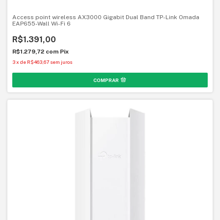
Access point wireless AX3000 Gigabit Dual Band TP-Link Omada
EAP655-Wall Wi-Fi 6
R$1.391,00
R$1.279,72
com
Pix
3
x
de
R$463,67
sem juros