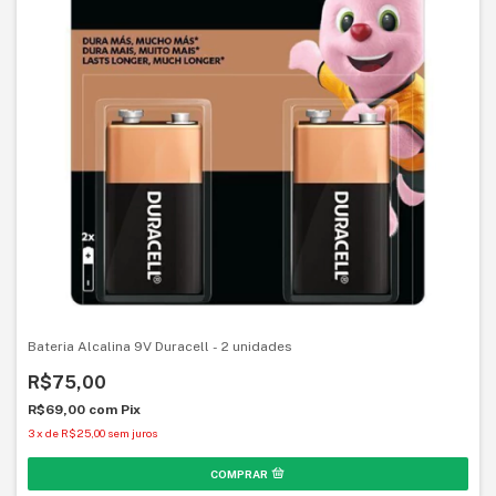
Bateria Alcalina 9V Duracell - 2 unidades
R$75,00
R$69,00
com
Pix
3
x
de
R$25,00
sem juros