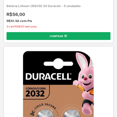
Bateria Lithium CR2032 3V Duracell - 5 unidades
R$56,00
R$51,52
com
Pix
3
x
de
R$18,67
sem juros