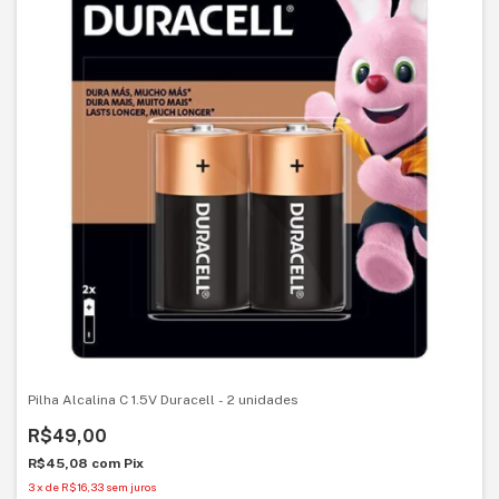
Pilha Alcalina C 1.5V Duracell - 2 unidades
R$49,00
R$45,08
com
Pix
3
x
de
R$16,33
sem juros