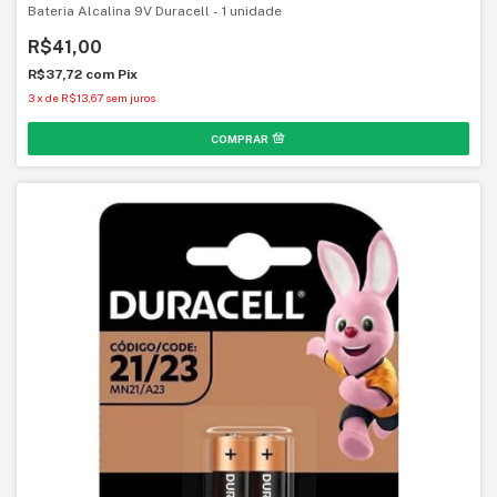
Bateria Alcalina 9V Duracell - 1 unidade
R$41,00
R$37,72
com
Pix
3
x
de
R$13,67
sem juros