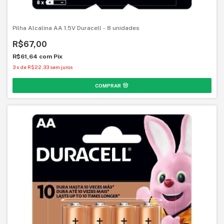
Pilha Alcalina AA 1.5V Duracell - 8 unidades
R$67,00
R$61,64
com
Pix
3
x
de
R$22,33
sem juros