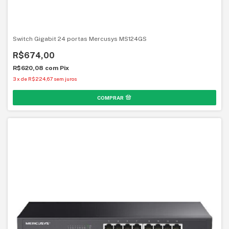
Switch Gigabit 24 portas Mercusys MS124GS
R$674,00
R$620,08
com
Pix
3
x
de
R$224,67
sem juros