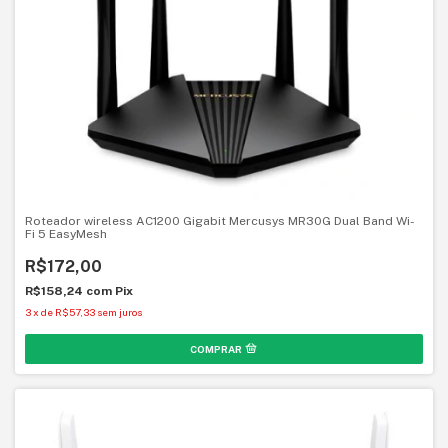
Roteador wireless AC1200 Gigabit Mercusys MR30G Dual Band Wi-
Fi 5 EasyMesh
R$172,00
R$158,24
com
Pix
3
x
de
R$57,33
sem juros