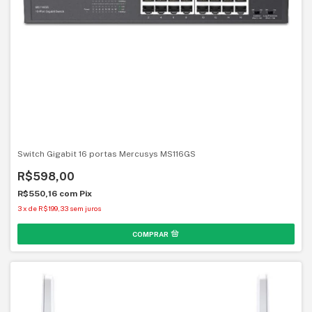
Switch Gigabit 16 portas Mercusys MS116GS
R$598,00
R$550,16
com
Pix
3
x
de
R$199,33
sem juros