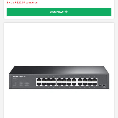
3
x
de
R$29,67
sem juros