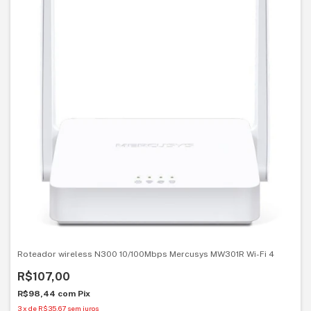
Roteador wireless N300 10/100Mbps Mercusys MW301R Wi-Fi 4
R$107,00
R$98,44
com
Pix
3
x
de
R$35,67
sem juros