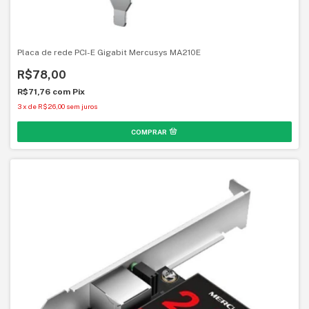
Placa de rede PCI-E Gigabit Mercusys MA210E
R$78,00
R$71,76
com
Pix
3
x
de
R$26,00
sem juros