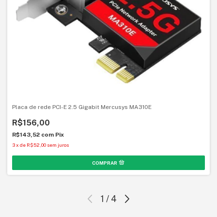
Placa de rede PCI-E 2.5 Gigabit Mercusys MA310E
R$156,00
R$143,52
com
Pix
3
x
de
R$52,00
sem juros
1
/
4