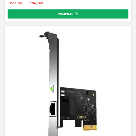
3
x
de
R$62,33
sem juros